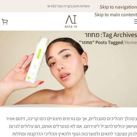
Skip to navigation
משלוח חינם בקנייה מעל 450 ₪
Skip to main content
Tag Archives: מחוזר
Home
/
Posts Tagged "מחוזר"
מחוזר
אסטקסנטין הוא קרוטנואיד טבעי הנחשב לאחד מנוגדי החמצון החזקים
ביותר הקיימים בטבע.
תהליך החמצון בגוף מתרחש כאשר רדיקלים חופשיים, שהם מולקולות בלתי
יציבות עם אלקטרון בלתי מזווג, פוגעים בתאים ובמבנים ביולוגיים כמו DNA,
חלבונים ושומנים. רדיקלים חופשיים נוצרים באופן טבעי
במהלך תהליכים מטבוליים, אך גם גורמים חיצוניים כמו קרינה, זיהום אוויר
ועישון יכולים להוביל ליצירתם. אם לא מנטרלים אותם, הם עלולים לגרום
לנזק מצטבר לתאים ולמערכות הגוף ולהאיץ תהליכי הזדקנות ומחלות