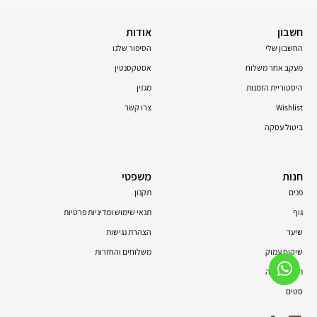
חשבון
אודות
החשבון שלי
הסיפור שלנו
מעקב אחר משלוח
אסטקסנטין
היסטוריית הזמנות
מגזין
Wishlist
צרו קשר
ביטול עסקה
חנות
משפטי
פנים
תקנון
גוף
תנאי שימוש ומדיניות פרטיות
שיער
הצהרת נגישות
שיקום עמוק
משלוחים והחזרות
תוספי תזונה
סטים