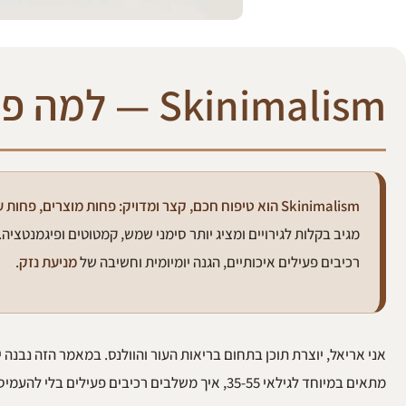
Skinimalism — למה פחות זה יותר גם אחרי גיל 35
Skinimalism הוא טיפוח חכם, קצר ומדויק: פחות מוצרים, פחות עומס על העור, ויותר תוצאות לאורך זמן.
מגיב בקלות לגירויים ומציג יותר סימני שמש, קמטוטים ופיגמנטציה
רכיבים פעילים איכותיים, הגנה יומיומית וחשיבה של
מניעת נזק
.
אני אריאל, יוצרת תוכן בתחום בריאות העור והוולנס. במאמר הזה נבנה יח
מתאים במיוחד לגילאי 35-55, איך משלבים רכיבים פעילים בלי להעמיס, ומה המקום של נוגדי חמצון איכותיים כמו אסטקסנטין בשגרה מינימליסטית.