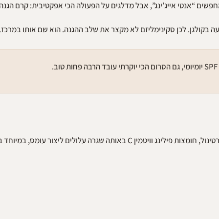
ת טוב.
אחת הטעויות הנפוצות בטיפוח היא שילוב אגרסיבי של רכיבים פעילים. רטינול, חומצות פילינג וויטמין C באותה שגרה עלולים לי