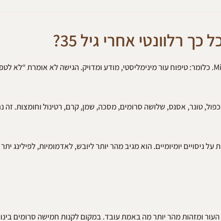
Skinimalism, או בעברית סקינימליזם, משלב בין Skin לבין Minimalism. כלומר: טיפוח עור מינימליסטי, מודע ומדויק. הגישה לא אומרת “
 לראות שגרות של 8, 10 ואפילו 12 שלבים. ניקוי כפול, טונר, אסנס, שלושה סרומים, מסכה, שמן, קרם, רטינול וחומצו
בקלות על ניסויים יומיומיים. הוא מגיב מהר יותר ליובש, לאדמומיות, לפילינג יתר
עור ומזהות מהר יותר מה באמת עובד. במקום לקנות חמישה סרומים בינוני