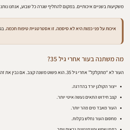
משקיעות בשניים איכותיים. במקום להחליף שגרה כל שבוע, אנחנו נותנות
איכות על פני כמות היא לא סיסמה. זו אסטרטגיית טיפוח חכמה.
בגילאי 35-55, העור מר
מה משתנה בעור אחרי גיל 35?
העור לא “מתקלקל” אחרי גיל 35. הוא פשוט משנה קצב. אם נבין את זה, נוכל לעבוד איתו ולא נגדו.
ייצור הקולגן יורד בהדרגה.
קצב חידוש התאים נעשה איטי יותר.
העור מאבד מים מהר יותר.
מחסום העור נחלש בקלות.
כתמי שמש ופיגמנטציה נראים יותר.