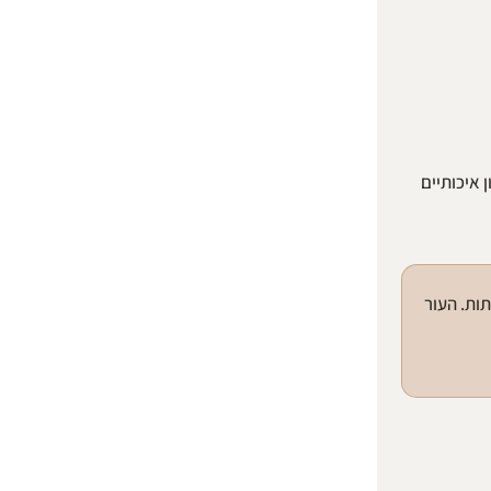
 נוגדי חמצון איכותיים
ות. העור