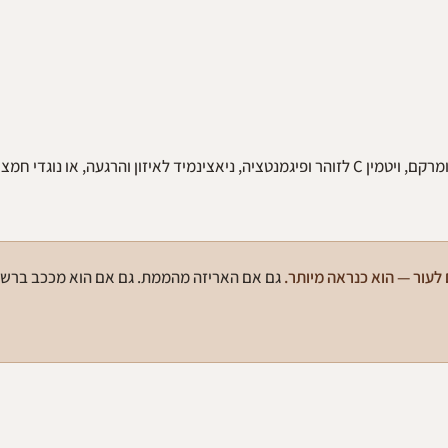
כל מה שמעבר לזה צריך לשרת מטרה ברורה. למשל: רטינול לקמטוטים ומרקם, ויטמין C לזוהר ופיגמנטציה, ניאצינמיד לאיזון והרגעה, או
לעור — הוא כנראה מיותר.
גם אם האריזה מהממת. גם אם הוא מככב ברשת