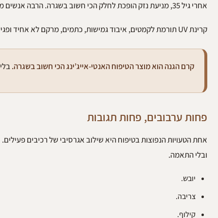
אחרי גיל 35, מניעת נזק הופכת לחלק הכי חשוב בשגרה. הרבה אנשים מחפשים “אנטי אייג’ינג”, אבל מדלגים על הפעולה הכי אפקטיבית: קרם הגנה.
קרינת UV תורמת לקמטים, איבוד גמישות, כתמים, מרקם לא אחיד ופגיעה בקולגן. לכן סקינימליזם לא מקצר את שלב ההגנה. הוא שם אותו במרכז.
קרם הגנה הוא מוצר הטיפוח האנטי-אייג’ינג הכי חשוב בשגרה.
בלי SPF יומיומי, גם הסרום הכי יוקרתי עובד הרבה פחו
פחות ערבובים, פחות תגובות
ובלי התאמה.
יובש.
צריבה.
קילוף.