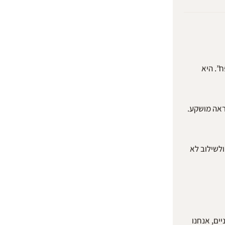
לא לטפח”. היא
ת. זה נראה מושקע.
 ולשילוב לא
ים, אנחנו