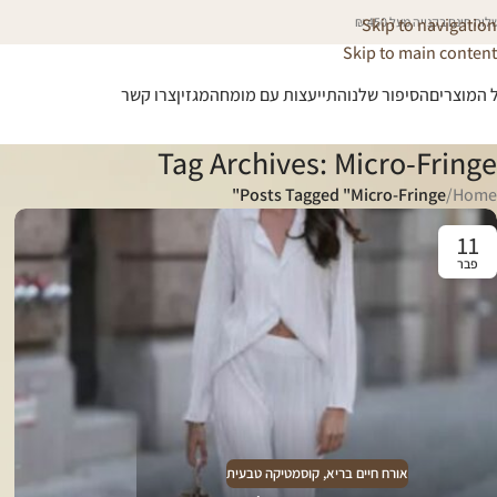
וח חינם בקנייה מעל 450 ₪
Skip to navigation
Skip to main content
 המוצרים
הסיפור שלנו
התייעצות עם מומחה
מגזין
צרו קשר
Tag Archives: Micro-Fringe
Posts Tagged "Micro-Fringe"
/
Home
11
פבר
אורח חיים בריא
,
קוסמטיקה טבעית