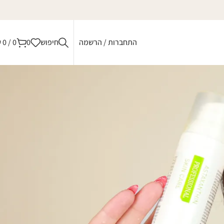
התחברות / הרשמה
חיפוש
0
0
/
0
₪