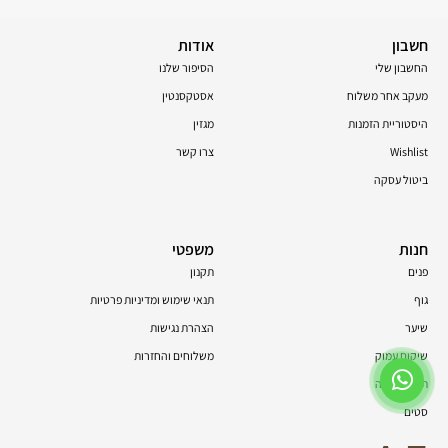
חשבון
אודות
החשבון שלי
הסיפור שלנו
מעקב אחר משלוח
אסטקסנטין
היסטוריית הזמנות
מגזין
Wishlist
צרו קשר
ביטול עסקה
חנות
משפטי
פנים
תקנון
גוף
תנאי שימוש ומדיניות פרטיות
שיער
הצהרת נגישות
שיקום עמוק
משלוחים והחזרות
תוספי תזונה
סטים