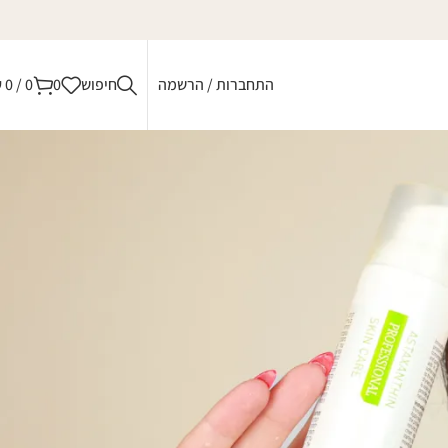
התחברות / הרשמה
חיפוש
0
0
/
0
₪