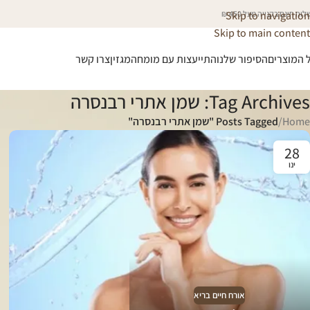
וח חינם בקנייה מעל 450 ₪
Skip to navigation
Skip to main content
 המוצרים
הסיפור שלנו
התייעצות עם מומחה
מגזין
צרו קשר
Tag Archives: שמן אתרי רבנסרה
Home
/
Posts Tagged "שמן אתרי רבנסרה"
28
ינו
אורח חיים בריא