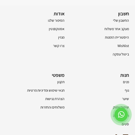
חשבון
אודות
החשבון שלי
הסיפור שלנו
מעקב אחר משלוח
אסטקסנטין
היסטוריית הזמנות
מגזין
Wishlist
צרו קשר
ביטול עסקה
חנות
משפטי
פנים
תקנון
גוף
תנאי שימוש ומדיניות פרטיות
שיער
הצהרת נגישות
שיקום עמוק
משלוחים והחזרות
תוספי תזונה
סטים