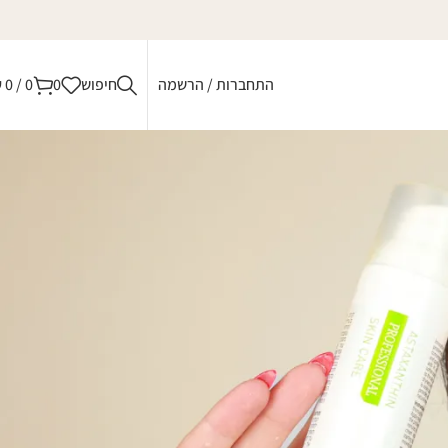
התחברות / הרשמה
חיפוש
0
0
/
0
₪