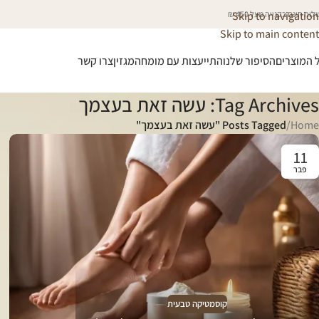
וח חינם בקנייה מעל 450 ₪
Skip to navigation
Skip to main content
 המוצרים
הסיפור שלנו
התייעצות עם מומחה
מגזין
צרו קשר
Tag Archives: עשה זאת בעצמך
Home
/
Posts Tagged "עשה זאת בעצמך"
11
פבר
קוסמטיקה טבעית