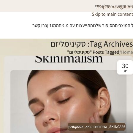
וח חינם בקנייה מעל 450 ₪
Skip to navigation
Skip to main content
 המוצרים
הסיפור שלנו
התייעצות עם מומחה
מגזין
צרו קשר
Tag Archives: סקינימליזם
Home
/
Posts Tagged "סקינימליזם"
30
יונ
SKINCARE
,
אורח חיים בריא
,
אסטקסנטין