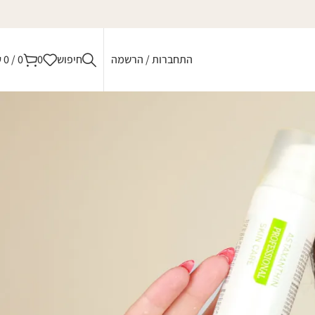
התחברות / הרשמה
חיפוש
0
0
/
0
₪