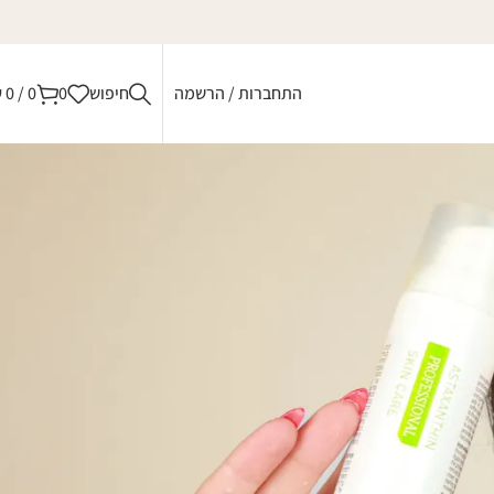
התחברות / הרשמה
חיפוש
0
0
/
0
₪