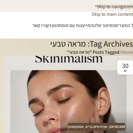
וח חינם בקנייה מעל 450 ₪
Skip to navigation
Skip to main content
 המוצרים
הסיפור שלנו
התייעצות עם מומחה
מגזין
צרו קשר
Tag Archives: מראה טבעי
Home
/
Posts Tagged "מראה טבעי"
30
יונ
SKINCARE
,
אורח חיים בריא
,
אסטקסנטין