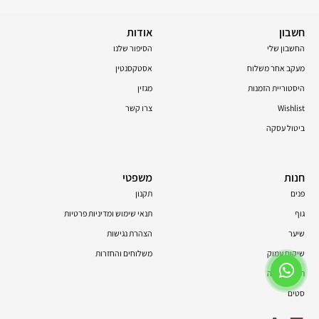
חשבון
אודות
החשבון שלי
הסיפור שלנו
מעקב אחר משלוח
אסטקסנטין
היסטוריית הזמנות
מגזין
Wishlist
צרו קשר
ביטול עסקה
חנות
משפטי
פנים
תקנון
גוף
תנאי שימוש ומדיניות פרטיות
שיער
הצהרת נגישות
שיקום עמוק
משלוחים והחזרות
תוספי תזונה
סטים