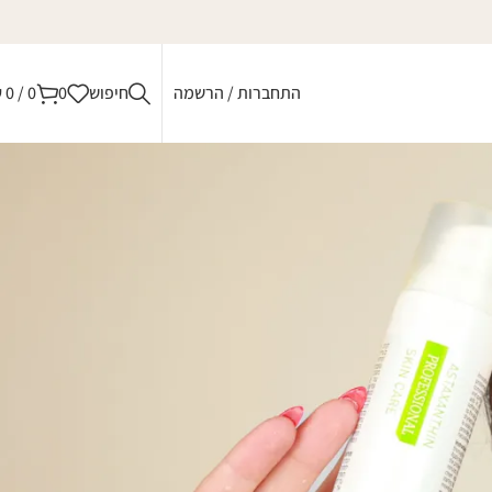
התחברות / הרשמה
חיפוש
0
0
/
0
₪