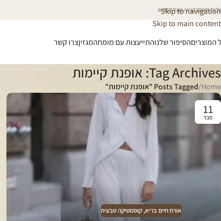
וח חינם בקנייה מעל 450 ₪
Skip to navigation
Skip to main content
 המוצרים
הסיפור שלנו
התייעצות עם מומחה
מגזין
צרו קשר
Tag Archives: אופנת קיימות
Home
/
Posts Tagged "אופנת קיימות"
11
פבר
אורח חיים בריא
,
קוסמטיקה טבעית