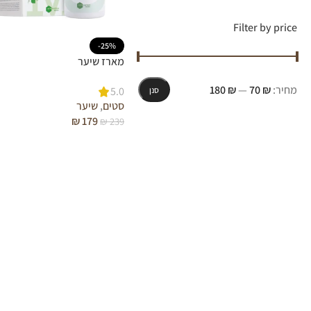
Filter by price
-25%
מארז שיער
מחיר:
₪ 70
—
₪ 180
5.0
סנן
סטים
,
שיער
₪
179
₪
239