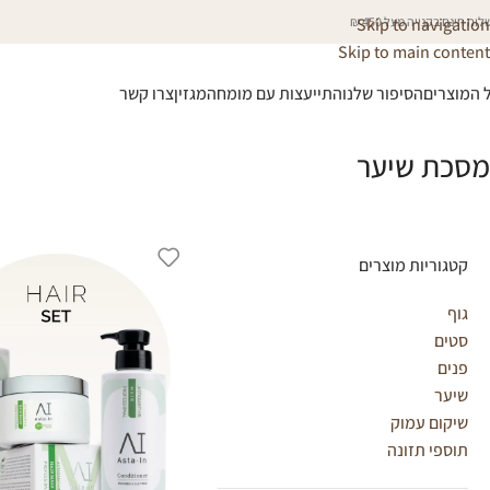
וח חינם בקנייה מעל 450 ₪
Skip to navigation
Skip to main content
 המוצרים
הסיפור שלנו
התייעצות עם מומחה
מגזין
צרו קשר
מסכת שיער
קטגוריות מוצרים
גוף
סטים
פנים
שיער
שיקום עמוק
תוספי תזונה