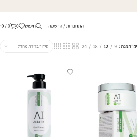
התחברות / הרשמה
חיפוש
0
0
/
0
₪
ם”
הצגה
9
12
18
24