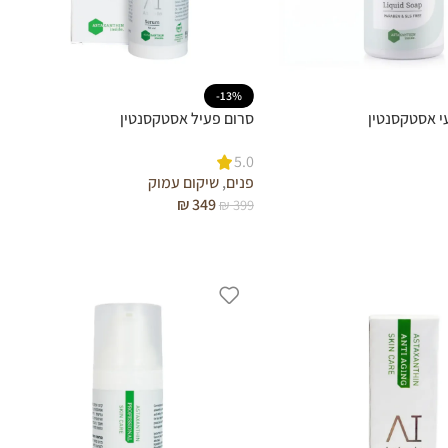
-13%
עי אסטקסנטין
סרום פעיל אסטקסנטין
5.0
פנים
,
שיקום עמוק
₪
349
₪
399