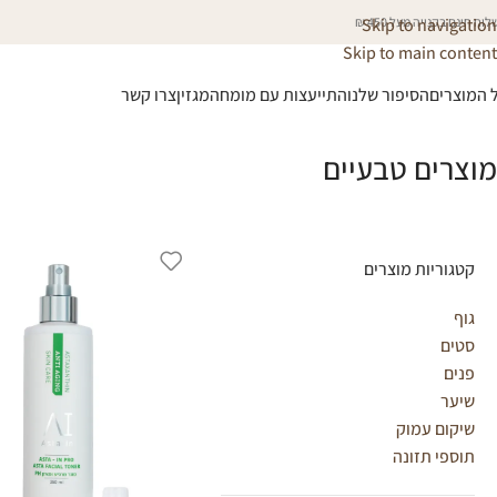
וח חינם בקנייה מעל 450 ₪
Skip to navigation
Skip to main content
 המוצרים
הסיפור שלנו
התייעצות עם מומחה
מגזין
צרו קשר
מוצרים טבעיים
קטגוריות מוצרים
גוף
סטים
פנים
שיער
שיקום עמוק
תוספי תזונה