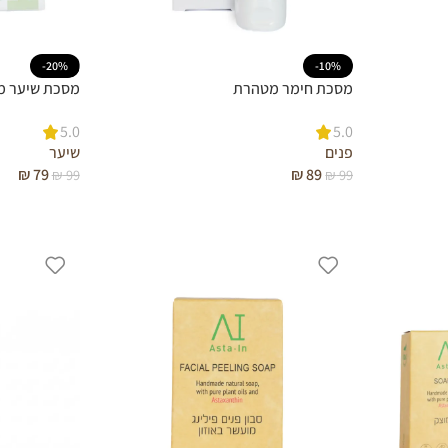
-20%
-10%
מסכת חימר מטהרת
מסכת שיער 
5.0
5.0
פנים
שיער
₪
79
₪
89
₪
99
₪
99