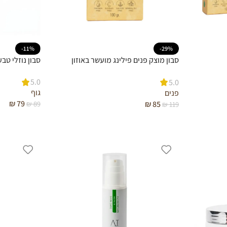
-11%
-29%
סבון מוצק פנים פילינג מועשר באוזון
סבון נוזלי טב
ואסטקסנטין
5.0
5.0
גוף
פנים
₪
79
₪
85
₪
89
₪
119