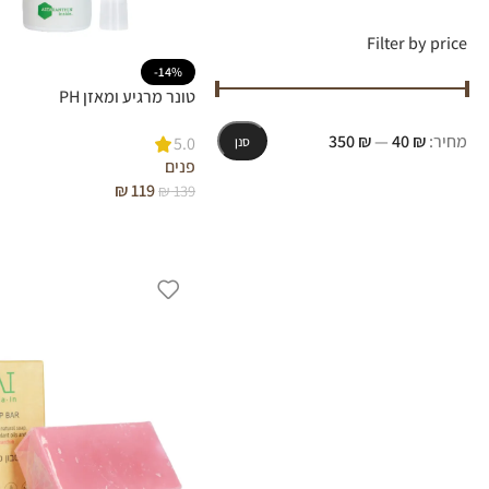
Filter by price
-14%
טונר מרגיע ומאזן PH
מחיר:
₪ 40
—
₪ 350
5.0
סנן
פנים
₪
119
₪
139