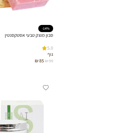
-14%
סבון מוצק טבעי אסטקסנטין
5.0
גוף
₪
85
₪
99