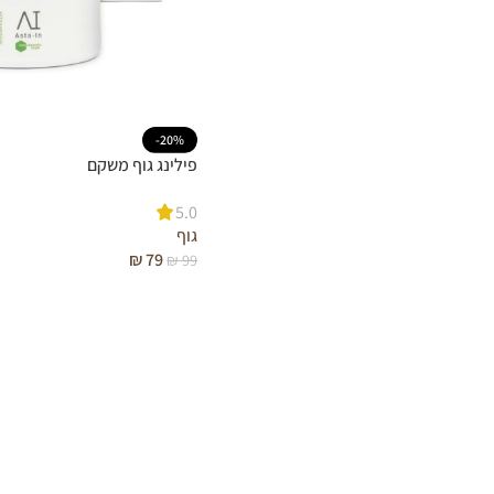
-20%
פילינג גוף משקם
5.0
גוף
₪
79
₪
99