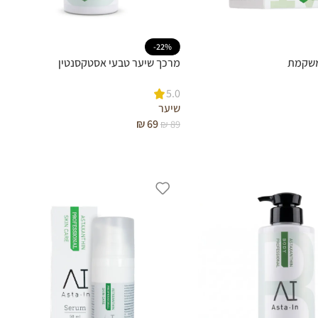
-22%
משקמת
מרכך שיער טבעי אסטקסנטין
5.0
שיער
₪
69
₪
89