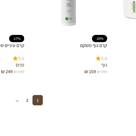
-17%
-20%
קרם גוף משקם
קרם עיניים שי
5.0
5.0
גוף
פנים
₪
249
₪
159
₪
299
₪
199
→
2
1