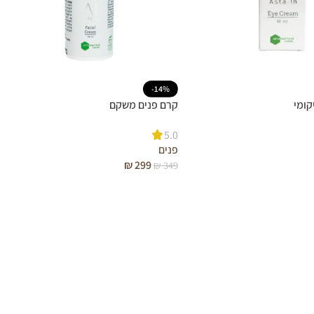
-14%
קומי
קרם פנים משקם
5.0
פנים
₪
299
₪
349