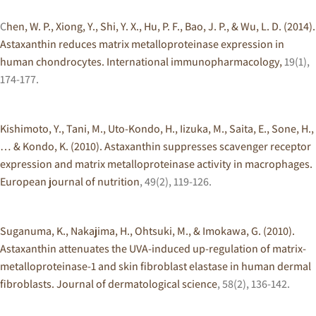
C
hen, W. P., Xiong, Y., Shi, Y. X., Hu, P. F., Bao, J. P., & Wu, L. D. (2014).
Astaxanthin reduces matrix metalloproteinase expression in
human chondrocytes. International immunopharmacology,
19(1),
174-177.
Kishimoto, Y., Tani, M., Uto-Kondo, H., Iizuka, M., Saita, E., Sone, H.,
… & Kondo, K. (2010). Astaxanthin suppresses scavenger receptor
expression and matrix metalloproteinase activity in macrophages.
European journal of nutrition
, 49(2), 119-126.
Suganuma, K., Nakajima, H., Ohtsuki, M., & Imokawa, G. (2010).
Astaxanthin attenuates the UVA-induced up-regulation of matrix-
metalloproteinase-1 and skin fibroblast elastase in human dermal
fibroblasts. Journal of dermatological science
, 58(2), 136-142.