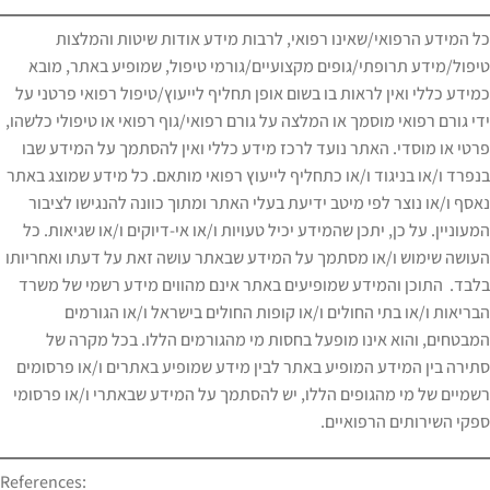
כל המידע הרפואי/שאינו רפואי, לרבות מידע אודות שיטות והמלצות
טיפול/מידע תרופתי/גופים מקצועיים/גורמי טיפול, שמופיע באתר, מובא
כמידע כללי ואין לראות בו בשום אופן תחליף לייעוץ/טיפול רפואי פרטני על
ידי גורם רפואי מוסמך או המלצה על גורם רפואי/גוף רפואי או טיפולי כלשהו,
פרטי או מוסדי. האתר נועד לרכז מידע כללי ואין להסתמך על המידע שבו
בנפרד ו/או בניגוד ו/או כתחליף לייעוץ רפואי מותאם. כל מידע שמוצג באתר
נאסף ו/או נוצר לפי מיטב ידיעת בעלי האתר ומתוך כוונה להנגישו לציבור
המעוניין. על כן, יתכן שהמידע יכיל טעויות ו/או אי-דיוקים ו/או שגיאות. כל
העושה שימוש ו/או מסתמך על המידע שבאתר עושה זאת על דעתו ואחריותו
בלבד. התוכן והמידע שמופיעים באתר אינם מהווים מידע רשמי של משרד
הבריאות ו/או בתי החולים ו/או קופות החולים בישראל ו/או הגורמים
המבטחים, והוא אינו מופעל בחסות מי מהגורמים הללו. בכל מקרה של
סתירה בין המידע המופיע באתר לבין מידע שמופיע באתרים ו/או פרסומים
רשמיים של מי מהגופים הללו, יש להסתמך על המידע שבאתרי ו/או פרסומי
ספקי השירותים הרפואיים.
References: