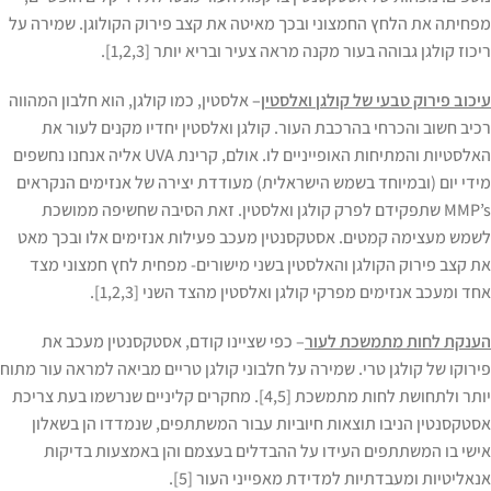
מפחיתה את הלחץ החמצוני ובכך מאיטה את קצב פירוק הקולוגן. שמירה על
ריכוז קולגן גבוהה בעור מקנה מראה צעיר ובריא יותר [1,2,3].
עיכוב פירוק טבעי של קולגן ואלסטין
–
אלסטין, כמו קולגן, הוא חלבון המהווה
רכיב חשוב והכרחי בהרכבת העור. קולגן ואלסטין יחדיו מקנים לעור את
האלסטיות והמתיחות האופייניים לו. אולם, קרינת UVA אליה אנחנו נחשפים
מידי יום (ובמיוחד בשמש הישראלית) מעודדת יצירה של אנזימים הנקראים
MMP’s שתפקידם לפרק קולגן ואלסטין. זאת הסיבה שחשיפה ממושכת
לשמש מעצימה קמטים. אסטקסנטין מעכב פעילות אנזימים אלו ובכך מאט
את קצב פירוק הקולגן והאלסטין בשני מישורים- מפחית לחץ חמצוני מצד
אחד ומעכב אנזימים מפרקי קולגן ואלסטין מהצד השני [1,2,3].
הענקת לחות מתמשכת לעור
– כפי שציינו קודם, אסטקסנטין מעכב את
פירוקו של קולגן טרי. שמירה על חלבוני קולגן טריים מביאה למראה עור מתוח
יותר ולתחושת לחות מתמשכת [4,5]. מחקרים קליניים שנרשמו בעת צריכת
אסטקסנטין הניבו תוצאות חיוביות עבור המשתתפים, שנמדדו הן בשאלון
אישי בו המשתתפים העידו על ההבדלים בעצמם והן באמצעות בדיקות
אנאליטיות ומעבדתיות למדידת מאפייני העור [5].