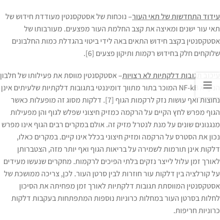
עידוד התחדשות של תאי העור
–
נוכחות של אסטקסנטין מעודדת חידוש של
תאי עור ישנים ומאיצה את קצב החלמת העור מפצעים. מעורבותו של
אסטקסנטין בקצב חידוש התאים באה לידי ביטוי בהגדלת כמות החלבונים
שלוקחים חלק בחידוש רקמות ותיקון פצעים [6].
עיכוב תגובות דלקתיות לא רצויות
–
אסטקסנטין מווסת את פעילותו של חלבון
הנקרא NF-kB המוכר בתור מתווך דומיננטי בתגובות דלקתיות שלעיתים אינן
נחוצות ואף עושות נזק לרקמות הגוף [7]. דלקות מסוג זה מופעלות כאשר
הגוף מפרש לחץ הקיים על הרקמה כמזיק חיצוני שפלש לגוף והן מפעילות
מנגנונים שונים על מנת לנטרל מזיק זה. אולם במקרים רבים הגוף אינו מפרש
נכון את הסטרס על הרקמה ומזיק חיצוני בכלל אינו קיים. במקרים כאלו,
דלקות אינן תורמות לשמירה על בריאות הגוף ואף יותר מזה, הצטברותן
לאורך זמן עלול לייצר נזקים בלתי הפיכים לרקמות. מחקרים שנעשו מעידים
על קורלציה בין דלקות עור חוזרות לבין סרטן העור. לכן, צריכה ממושכת של
אסטקסנטין המווסתת תגובות דלקתיות לאורך זמן מפחיתה את הסיכון
לחלות בסרטן העור במחלות כרוניות נוספות המתפתחות בעקבות דלקות
כרוניות חריפות.