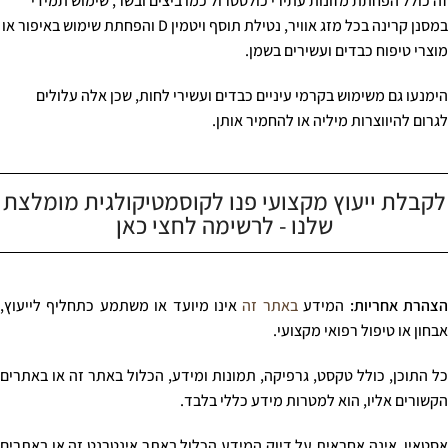
זה כולל הפחתת מזונות עתירי כולסטרול כמו ביצים ובשר, שימוש תמידי
במסנן קרינה בכל מזג אוויר, נטילת תוסף ויטמין D והפחתת שימוש באיפור או
מוצרי טיפוח כבדים ועשירים בשמן.
הימנעו גם משימוש בקרמי עיניים כבדים ועשירי לחות, שכן אלה עלולים
לגרום להיווצרות מיליה או להחמיר אותן.
לקבלת ייעוץ מקצועי פנו לקוסמטיקולגית מומלצת
שלנו - לרשימה לחצי כאן
צהרת אחריות:
המידע
באתר זה
אינו מיועד או משתמע כתחליף לייעוץ,
אבחון או טיפול רפואי מקצועי.
כל התוכן, כולל טקסט, גרפיקה, תמונות ומידע, הכלול באתר זה או באתרים
הקשורים אליו, הוא למטרות מידע כללי בלבד.
אסטאין אינה אחראית על דיוק המידע הכלול באתר אינטרנט זה או באתרים