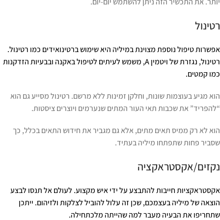
יותר. את התכשיר הזה ניתן להשתמש יום-יום.
רטינול
אפשרות טיפול נוספת מצוינת במיליה היא שימוש ברטינואידים כמו רטינול.
רטינול, נגזרת של ויטמין A, משמש לעיתים לטיפול באקנה ובבעיות הזדקנות
כמו קמטים.
הוא מגיע בעוצמות שונות, וחלקן זמינות ללא מרשם. רטינול מסייע גם הוא
“להפריד” את שכבות תאי העור המתים שנערמים ויוצרים ציסטות.
הוא לא רק ממיס תאים מתים, אלא גם מגביר את חידוש התאים בכלל, כך
שסביר פחות שתפתחו מיליה בעתיד.
נקזים/אקסטראקציה
אקסטראקציות חייבות להתבצע על ידי איש מקצוע. לעולם אל תנסו לבצע
הוצאה של מיליה בעצמכם, שכן זה עלול להוביל לצלקות ולזיהום. ייתכן
שתחריפו את הבעיה מעבר למה שהייתה מלכתחילה.