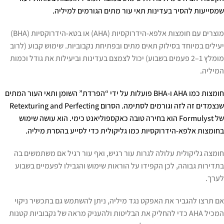
שמסייעות להסיר בעדינות תאי עור מתים הגורמים למיליה.
מוצרים עם חומצות אלפא-הידרוקסיות (AHA) או בטא-הידרוקסיות (BHA)
יעילים במיוחד בסילוק תאים מתים ובפתיחת נקבוביות. שימוש קבוע (לרוב
מומלץ 1–2 פעמים בשבוע) יכול לצמצם בעדינות וביעילות את גודל וכמות
המיליה.
חומצות כמו AHA ו-BHA פועלות על ידי “הפרדת” השומן ותאי העור המתים
שנצמדים זה לזה וגורמים לסתימה. הסרום Retexturing and Perfecting
של Formulyst הוא בחירה טובה כאקספוליאנט כימי. הוא עושה שימוש
בחומצות אלפא-הידרוקסיות כמו גליקולית כדי לסייע בהסרת מיליה.
חומצה גליקולית עלולה לגרות עור רגיש, ואף עור רגיל אם משתמשים בה
בתדירות גבוהה, לכן הקפידו על הוראות שימוש והגבילו לפעמיים בשבוע
לערך.
אם תרצו להגביר את האפקט נגד מיליה, ניתן להשתמש גם בתכשיר ניקוי
המכיל AHA כדי להחליק את הבליטות ולהעניק מראה של נקבוביות קטנות