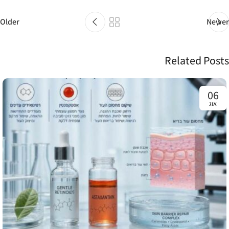
Older
Newer
Related Posts
06
אוג