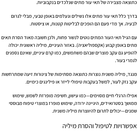
כתוצאה מצבירה של תאי עור מתים שנלכדים בנקבוביות.
בדרך כלל תאי עור מתים אלו נשילים ונעלמים באופן טבעי, מבלי לגרום
לבעיה. אך מדי פעם הם הופכים לבליטות קטנות, או ציסטות.
עם הגיל תאי העור המתים נוטים לנשור פחות, ולכן חשובה מאוד הסרת תאים
מתים באופן קבוע (אקספוליאציה). באזור העיניים, מיליה ראשונית יכולה
להופיע גם עקב מוצרים שבהם משתמשים, כמו קרם עיניים, שאינם נספגים
לגמרי בעור.
מנגד, מיליה משנית נוצרות כתוצאה מסתימות של צינורות זיעה שמתרחשות
עקב נזק לעור, למשל בעקבות טיפולי לייזר או פילינגים כימיים.
אפילו הרגלי חיים מסוימים—כמו עישון, חשיפה מופרזת לשמש, שימוש
ממושך בסטרואידים, היגיינה ירודה, שימוש מופרז במוצרי טיפוח מבוססי
שמנים—יכולים לתרום להיווצרות מיליה משנית.
אפשרויות לטיפול והסרת מיליה