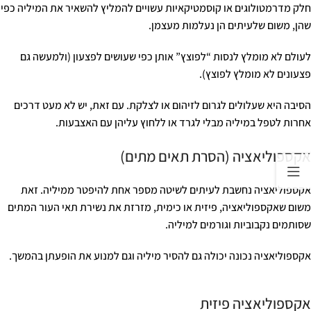
חלק מדרמטולוגים או קוסמטיקאיות עשויים להמליץ להשאיר את המיליה כפי
שהן, משום שלעיתים הן נעלמות מעצמן.
לעולם לא מומלץ לנסות “לפוצץ” אותן כפי שעושים לפצעון (ולמעשה גם
פצעונים לא מומלץ לפוצץ).
הסיבה היא שעלולים לגרום לזיהום או לצלקת. עם זאת, יש לא מעט דרכים
אחרות לטפל במיליה מבלי לגרד או ללחוץ עליהן עם האצבעות.
אקספוליאציה (הסרת תאים מתים)
אקספוליאציה נחשבת לעיתים לשיטה מספר אחת להיפטר ממיליה. זאת
משום שאקספוליאציה, פיזית או כימית, מזרזת את נשירת תאי העור המתים
שסותמים נקבוביות וגורמים למיליה.
אקספוליאציה נכונה יכולה גם להסיר מיליה וגם למנוע את הופעתן בהמשך.
אקספוליאציה פיזית