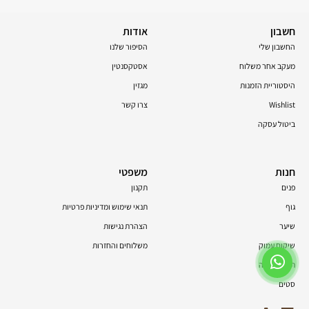
חשבון
אודות
החשבון שלי
הסיפור שלנו
מעקב אחר משלוח
אסטקסנטין
היסטוריית הזמנות
מגזין
Wishlist
צרו קשר
ביטול עסקה
חנות
משפטי
פנים
תקנון
גוף
תנאי שימוש ומדיניות פרטיות
שיער
הצהרת נגישות
שיקום עמוק
משלוחים והחזרות
תוספי תזונה
סטים