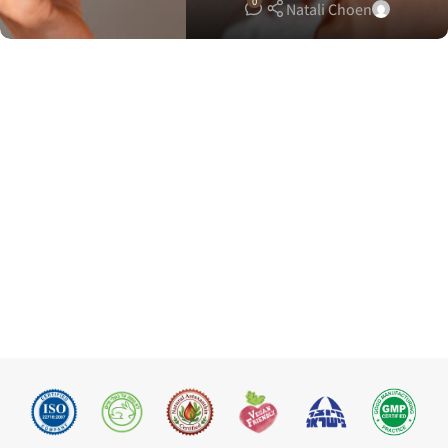
0
Natali Choen