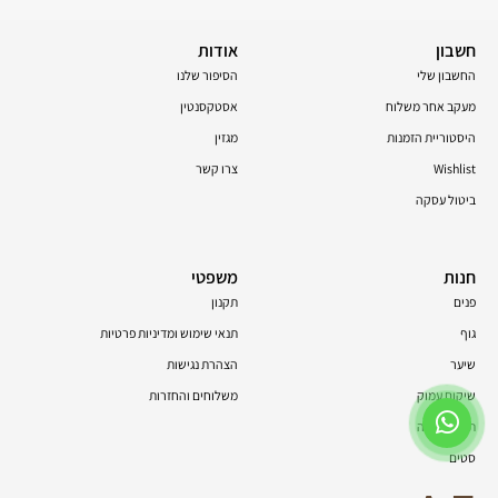
חשבון
אודות
החשבון שלי
הסיפור שלנו
מעקב אחר משלוח
אסטקסנטין
היסטוריית הזמנות
מגזין
Wishlist
צרו קשר
ביטול עסקה
חנות
משפטי
פנים
תקנון
גוף
תנאי שימוש ומדיניות פרטיות
שיער
הצהרת נגישות
שיקום עמוק
משלוחים והחזרות
תוספי תזונה
סטים