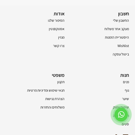
חשבון
אודות
החשבון שלי
הסיפור שלנו
מעקב אחר משלוח
אסטקסנטין
היסטוריית הזמנות
מגזין
Wishlist
צרו קשר
ביטול עסקה
חנות
משפטי
פנים
תקנון
גוף
תנאי שימוש ומדיניות פרטיות
שיער
הצהרת נגישות
שיקום עמוק
משלוחים והחזרות
תוספי תזונה
סטים