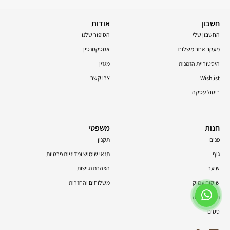
חשבון
אודות
החשבון שלי
הסיפור שלנו
מעקב אחר משלוח
אסטקסנטין
היסטוריית הזמנות
מגזין
Wishlist
צרו קשר
ביטול עסקה
חנות
משפטי
פנים
תקנון
גוף
תנאי שימוש ומדיניות פרטיות
שיער
הצהרת נגישות
שיקום עמוק
משלוחים והחזרות
תוספי תזונה
סטים