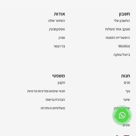
חשבון
אודות
החשבון שלי
הסיפור שלנו
מעקב אחר משלוח
אסטקסנטין
היסטוריית הזמנות
מגזין
Wishlist
צרו קשר
ביטול עסקה
חנות
משפטי
פנים
תקנון
גוף
תנאי שימוש ומדיניות פרטיות
שיער
הצהרת נגישות
שיקום עמוק
משלוחים והחזרות
תוספי תזונה
סטים