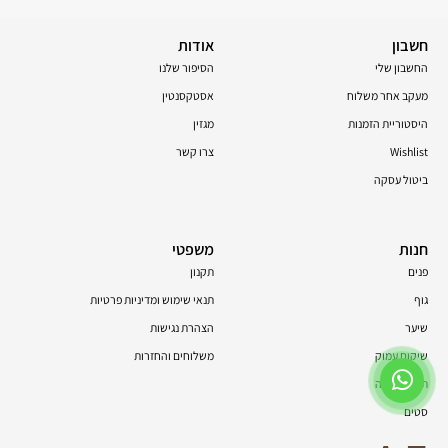
חשבון
אודות
החשבון שלי
הסיפור שלנו
מעקב אחר משלוח
אסטקסנטין
היסטוריית הזמנות
מגזין
Wishlist
צרו קשר
ביטול עסקה
חנות
משפטי
פנים
תקנון
גוף
תנאי שימוש ומדיניות פרטיות
שיער
הצהרת נגישות
שיקום עמוק
משלוחים והחזרות
תוספי תזונה
סטים