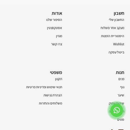
חשבון
אודות
החשבון שלי
הסיפור שלנו
מעקב אחר משלוח
אסטקסנטין
היסטוריית הזמנות
מגזין
Wishlist
צרו קשר
ביטול עסקה
חנות
משפטי
פנים
תקנון
גוף
תנאי שימוש ומדיניות פרטיות
שיער
הצהרת נגישות
שיקום עמוק
משלוחים והחזרות
תוספי תזונה
סטים