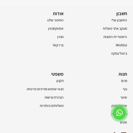
חשבון
אודות
החשבון שלי
הסיפור שלנו
מעקב אחר משלוח
אסטקסנטין
היסטוריית הזמנות
מגזין
Wishlist
צרו קשר
ביטול עסקה
חנות
משפטי
פנים
תקנון
גוף
תנאי שימוש ומדיניות פרטיות
שיער
הצהרת נגישות
שיקום עמוק
משלוחים והחזרות
תוספי תזונה
סטים