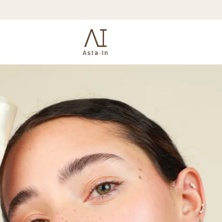
יאות מבוססת על התפיסה שמראה העור ובריאותו הם השתקפות ישירה של המתרחש בת
ר את אבני הבניין הדרושות לו כדי להיראות חיוני, גמיש וזוהר באופן טבעי
בפן הפיזיולוגי והדרמטולוגי, המונח מתקשר גם לתפקוד מח
ום הזה, הן באמצעות תזונה תומכת והן באמצעות תכשירי טיפוח המכילים ס