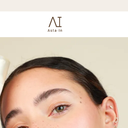
 המקודד לחלבון פילאגרין (Filaggrin), שהוא אחד הרכיבים החשובים ביותר לשמירה על שלמות ותפקוד מחס
זהמים, אלרגנים וחיידקים מבחוץ. בנוסף, כאשר הפילאגרין מתפרק באופן טב
הפילאגרין, דבר המהווה גורם מרכזי להתפתחות בעיות עור יבש ורגיש, ובראשן אטופיק 
זה, העור הופך פגיע במיוחד לגירויים חיצוניים, דלקות ואלרג