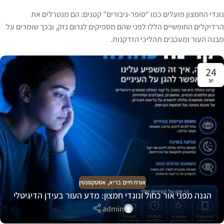
נוגדי החמצון פועלים כמו “סופר-גיבורים” קטנים: הם מנטרלים את
הרדיקלים החופשיים הללו לפני שהם מספיקים לגרום נזק, ובכך שומרים על
מבנה העור ומעכבים תהליכי הזדקנות.
24
יונ
אורח חיים בריא
,
אסטקסנטין
הגנה מפני אור כחול ונוגדי חמצון: מדע העור בעידן הדיגיטלי
admin