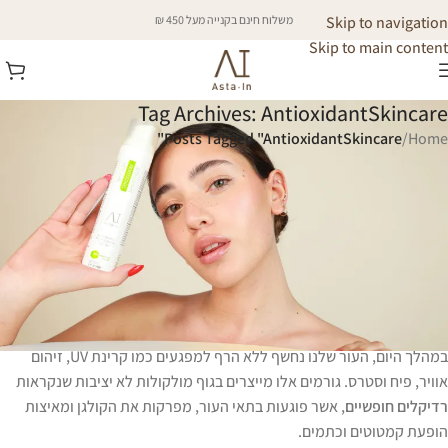
Skip to navigation
משלוח חינם בקנייה מעל 450 ₪
Skip to main content
Tag Archives: AntioxidantSkincare
Posts Tagged "AntioxidantSkincare"
/
Home
שילוב של נוגדי חמצון בשגרת הטיפוח (
Antioxidant Skincare
) הוא אחד
הצעדים החכמים והחיוניים ביותר לשמירה על מראה עור בריא, חיוני וקורן.
מדובר בקו ההגנה המרכזי של העור מפני פגעי הזמן והסביבה.
הנה הצצה קצרה לאופן שבו הקסם הזה עובד
קו ההגנה הראשון של העור
במהלך היום, העור שלנו נחשף ללא הרף למפגעים כמו קרינת UV, זיהום
אוויר, פיח וסטרס. גורמים אלו מייצרים בגוף מולקולות לא יציבות שנקראות
רדיקלים חופשיים
, אשר פוגעות בתאי העור, מפרקות את הקולגן ומאיצות
הופעת קמטוטים וכתמים.