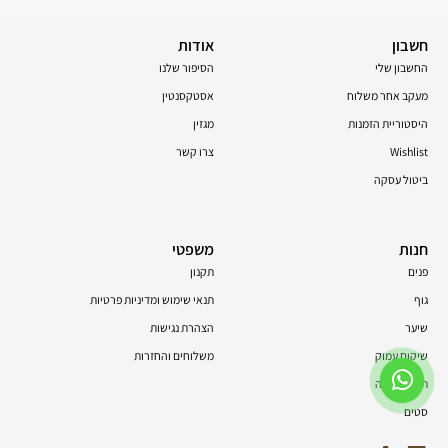
חשבון
אודות
החשבון שלי
הסיפור שלנו
מעקב אחר משלוח
אסטקסנטין
היסטוריית הזמנות
מגזין
Wishlist
צרו קשר
ביטול עסקה
חנות
משפטי
פנים
תקנון
גוף
תנאי שימוש ומדיניות פרטיות
שיער
הצהרת נגישות
שיקום עמוק
משלוחים והחזרות
תוספי תזונה
סטים