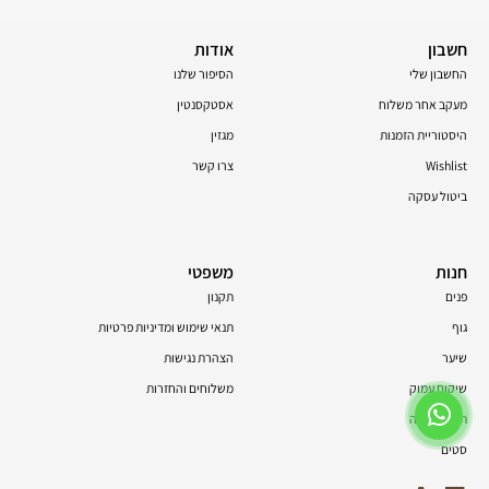
חשבון
אודות
החשבון שלי
הסיפור שלנו
מעקב אחר משלוח
אסטקסנטין
היסטוריית הזמנות
מגזין
Wishlist
צרו קשר
ביטול עסקה
חנות
משפטי
פנים
תקנון
גוף
תנאי שימוש ומדיניות פרטיות
שיער
הצהרת נגישות
שיקום עמוק
משלוחים והחזרות
תוספי תזונה
סטים