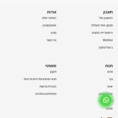
חשבון
אודות
החשבון שלי
הסיפור שלנו
מעקב אחר משלוח
אסטקסנטין
היסטוריית הזמנות
מגזין
Wishlist
צרו קשר
ביטול עסקה
חנות
משפטי
פנים
תקנון
גוף
תנאי שימוש ומדיניות פרטיות
שיער
הצהרת נגישות
שיקום עמוק
משלוחים והחזרות
תוספי תזונה
סטים