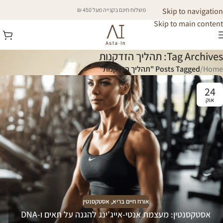
Skip to navigation
משלוח חינם בקנייה מעל 450 ₪
Skip to main content
Tag Archives: תהליך הזדקנות
Home
/
Posts Tagged "תהליך הזדקנות"
24
אוק
אורח חיים בריא
,
אסטקסנטין
אסטקסנטין: מעצמת אנטי-אייג’ינג להגנה על תאים ו-DNA