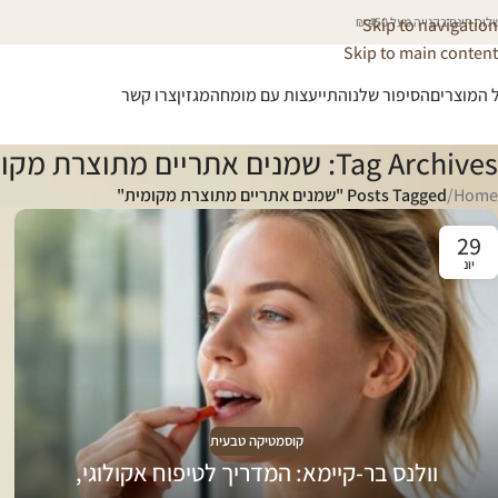
וח חינם בקנייה מעל 450 ₪
Skip to navigation
Skip to main content
 המוצרים
הסיפור שלנו
התייעצות עם מומחה
מגזין
צרו קשר
Tag Archives: שמנים אתריים מתוצרת מקומית
Home
/
Posts Tagged "שמנים אתריים מתוצרת מקומית"
29
יונ
קוסמטיקה טבעית
וולנס בר-קיימא: המדריך לטיפוח אקולוגי,