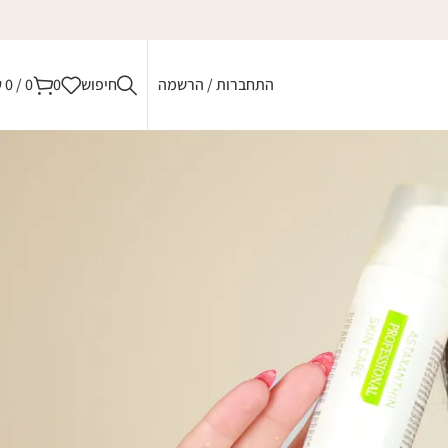
התחברות / הרשמה
חיפוש
0
0
/
0
₪