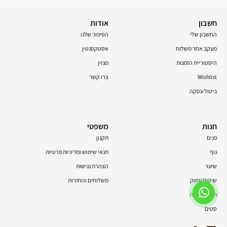
חשבון
אודות
החשבון שלי
הסיפור שלנו
מעקב אחר משלוח
אסטקסנטין
היסטוריית הזמנות
מגזין
Wishlist
צרו קשר
ביטול עסקה
חנות
משפטי
פנים
תקנון
גוף
תנאי שימוש ומדיניות פרטיות
שיער
הצהרת נגישות
שיקום עמוק
משלוחים והחזרות
תוספי תזונה
סטים