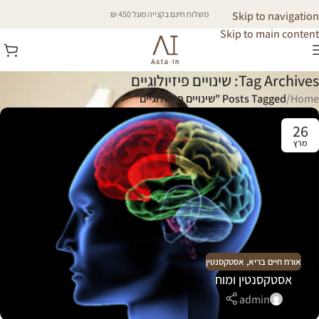
Skip to navigation
משלוח חינם בקנייה מעל 450 ₪
Skip to main content
Tag Archives: שינויים פיזיולוגיים
Home
/
Posts Tagged "שינויים פיזיולוגיים"
26
מרץ
אורח חיים בריא
,
אסטקסנטין
אסטקסנטין ומוח
admin