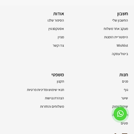
חשבון
אודות
החשבון שלי
הסיפור שלנו
מעקב אחר משלוח
אסטקסנטין
היסטוריית הזמנות
מגזין
Wishlist
צרו קשר
ביטול עסקה
חנות
משפטי
פנים
תקנון
גוף
תנאי שימוש ומדיניות פרטיות
שיער
הצהרת נגישות
שיקום עמוק
משלוחים והחזרות
תוספי תזונה
סטים