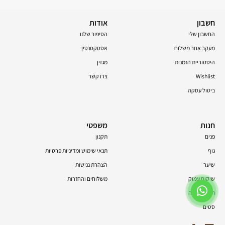
חשבון
אודות
החשבון שלי
הסיפור שלנו
מעקב אחר משלוח
אסטקסנטין
היסטוריית הזמנות
מגזין
Wishlist
צרו קשר
ביטול עסקה
חנות
משפטי
פנים
תקנון
גוף
תנאי שימוש ומדיניות פרטיות
שיער
הצהרת נגישות
שיקום עמוק
משלוחים והחזרות
תוספי תזונה
סטים