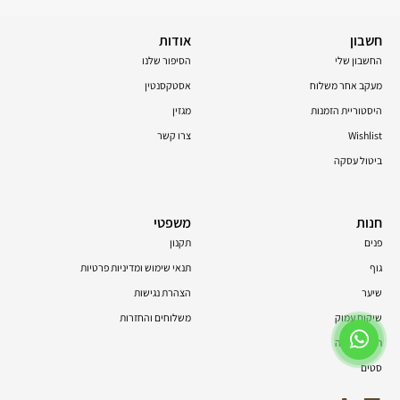
חשבון
אודות
החשבון שלי
הסיפור שלנו
מעקב אחר משלוח
אסטקסנטין
היסטוריית הזמנות
מגזין
Wishlist
צרו קשר
ביטול עסקה
חנות
משפטי
פנים
תקנון
גוף
תנאי שימוש ומדיניות פרטיות
שיער
הצהרת נגישות
שיקום עמוק
משלוחים והחזרות
תוספי תזונה
סטים