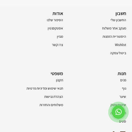
חשבון
אודות
החשבון שלי
הסיפור שלנו
מעקב אחר משלוח
אסטקסנטין
היסטוריית הזמנות
מגזין
Wishlist
צרו קשר
ביטול עסקה
חנות
משפטי
פנים
תקנון
גוף
תנאי שימוש ומדיניות פרטיות
שיער
הצהרת נגישות
שיקום עמוק
משלוחים והחזרות
תוספי תזונה
סטים