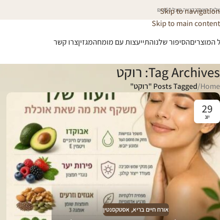
וח חינם בקנייה מעל 450 ₪
Skip to navigation
Skip to main content
 המוצרים
הסיפור שלנו
התייעצות עם מומחה
מגזין
צרו קשר
Tag Archives: רוקט
Home
/
Posts Tagged "רוקט"
29
יונ
אורח חיים בריא
,
אסטקסנטין