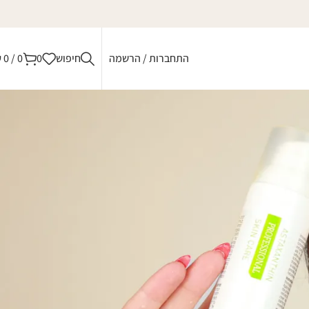
התחברות / הרשמה
חיפוש
0
0
/
0
₪