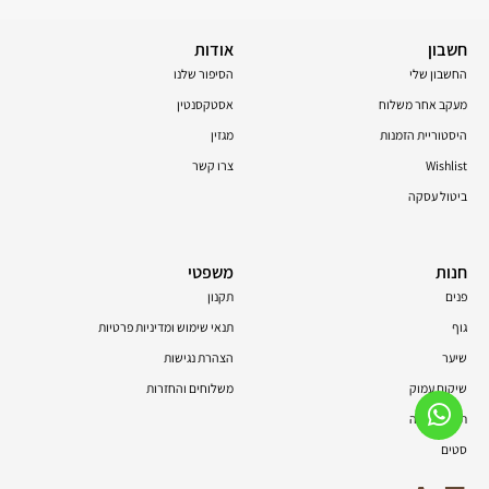
חשבון
אודות
החשבון שלי
הסיפור שלנו
מעקב אחר משלוח
אסטקסנטין
היסטוריית הזמנות
מגזין
Wishlist
צרו קשר
ביטול עסקה
חנות
משפטי
פנים
תקנון
גוף
תנאי שימוש ומדיניות פרטיות
שיער
הצהרת נגישות
שיקום עמוק
משלוחים והחזרות
תוספי תזונה
סטים