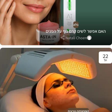
בלוג
האם אפשר לשים קרם גוף על הפנים
Natali Choen
22
יול
קוסמטיקה טבעית