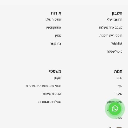
חשבון
אודות
החשבון שלי
הסיפור שלנו
מעקב אחר משלוח
אסטקסנטין
היסטוריית הזמנות
מגזין
Wishlist
צרו קשר
ביטול עסקה
חנות
משפטי
פנים
תקנון
גוף
תנאי שימוש ומדיניות פרטיות
שיער
הצהרת נגישות
שיקום עמוק
משלוחים והחזרות
תוספי תזונה
סטים