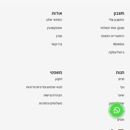
חשבון
אודות
החשבון שלי
הסיפור שלנו
מעקב אחר משלוח
אסטקסנטין
היסטוריית הזמנות
מגזין
Wishlist
צרו קשר
ביטול עסקה
חנות
משפטי
פנים
תקנון
גוף
תנאי שימוש ומדיניות פרטיות
שיער
הצהרת נגישות
שיקום עמוק
משלוחים והחזרות
תוספי תזונה
סטים