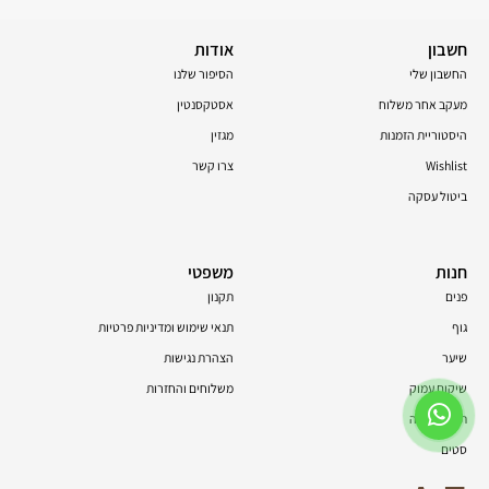
חשבון
אודות
החשבון שלי
הסיפור שלנו
מעקב אחר משלוח
אסטקסנטין
היסטוריית הזמנות
מגזין
Wishlist
צרו קשר
ביטול עסקה
חנות
משפטי
פנים
תקנון
גוף
תנאי שימוש ומדיניות פרטיות
שיער
הצהרת נגישות
שיקום עמוק
משלוחים והחזרות
תוספי תזונה
סטים