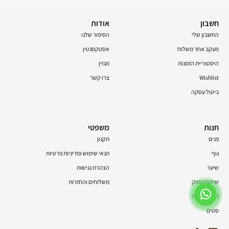
חשבון
אודות
החשבון שלי
הסיפור שלנו
מעקב אחר משלוח
אסטקסנטין
היסטוריית הזמנות
מגזין
Wishlist
צרו קשר
ביטול עסקה
חנות
משפטי
פנים
תקנון
גוף
תנאי שימוש ומדיניות פרטיות
שיער
הצהרת נגישות
שיקום עמוק
משלוחים והחזרות
תוספי תזונה
סטים