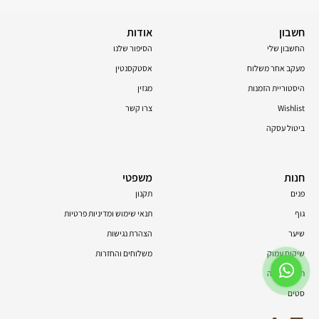
חשבון
אודות
החשבון שלי
הסיפור שלנו
מעקב אחר משלוח
אסטקסנטין
היסטוריית הזמנות
מגזין
Wishlist
צרו קשר
ביטול עסקה
חנות
משפטי
פנים
תקנון
גוף
תנאי שימוש ומדיניות פרטיות
שיער
הצהרת נגישות
שיקום עמוק
משלוחים והחזרות
תוספי תזונה
סטים