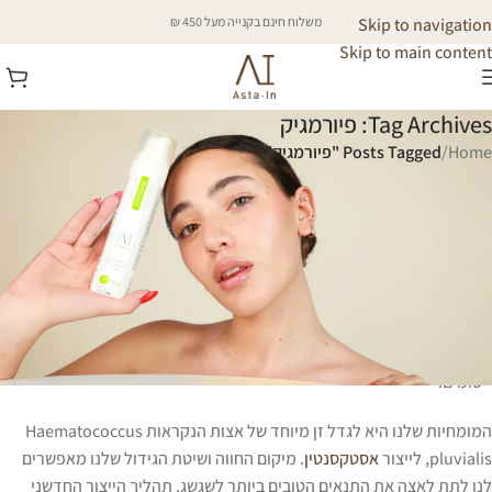
Skip to navigation
משלוח חינם בקנייה מעל 450 ₪
Skip to main content
Tag Archives: פיורמגיק
Home
/
Posts Tagged "פיורמגיק"
פיורמגיק​
פיורמג’יק
היא חברת ביוטכנולוגיה הפועלת בעולם האצות, בדגש על
אסטקסנטין טבעי – נוגד החמצון החזק ביותר בטבע, הידוע כבעל השפעות
מופלאות על הגוף. החברה מתמחה בייצור חומר גלם טהור ואיכותי, ומחקר
ופיתוח של חומרי גלם המותאמים לתעשיות שונות. בנוסף, אנחנו עוסקים
בפיתוח וייצור מוצרים טבעיים המבוססים על אסטקסנטין במגוון רחב של
יישומים.
המומחיות שלנו היא לגדל זן מיוחד של אצות הנקראות Haematococcus
pluvialis, לייצור
אסטקסנטין
. מיקום החווה ושיטת הגידול שלנו מאפשרים
לנו לתת לאצה את התנאים הטובים ביותר לשגשג. תהליך הייצור החדשני