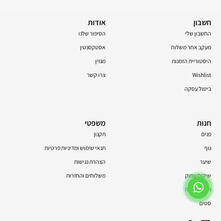
חשבון
אודות
החשבון שלי
הסיפור שלנו
מעקב אחר משלוח
אסטקסנטין
היסטוריית הזמנות
מגזין
Wishlist
צרו קשר
ביטול עסקה
חנות
משפטי
פנים
תקנון
גוף
תנאי שימוש ומדיניות פרטיות
שיער
הצהרת נגישות
שיקום עמוק
משלוחים והחזרות
תוספי תזונה
סטים