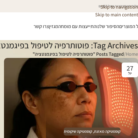
וח חינם בקנייה מעל 450 ₪
Skip to navigation
Skip to main content
 המוצרים
הסיפור שלנו
התייעצות עם מומחה
מגזין
צרו קשר
Tag Archives: פוטותרפיה לטיפול בפיגמנטציה
Home
/
Posts Tagged "פוטותרפיה לטיפול בפיגמנטציה"
27
יול
קוסמטיקה מאזנת
,
קוסמטיקה שיקומית