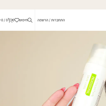
התחברות / הרשמה
חיפוש
0
0
/
0
₪