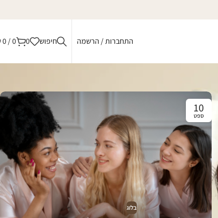
התחברות / הרשמה
חיפוש
0
0
/
0
₪
10
ספט
בלוג