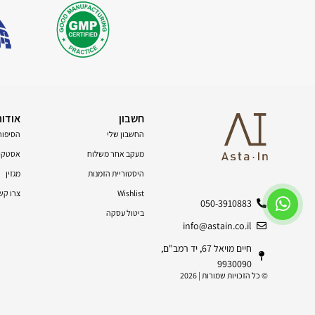
חשבון
אודות
החשבון שלי
הסיפור
מעקב אחר משלוח
אסטקסנ
היסטוריית הזמנות
מגזין
Wishlist
צרו קש
050-3910883
ביטול עסקה
info@astain.co.il
חיים מויאל 67, יד רמב"ם,
9930090
© כל הזכויות שמורות | 2026