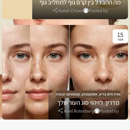
מה ההבדל בין קרם גוף לתחליב גוף
Natali Choen
Posted by
15
אפר
אורח חיים בריא
,
אסטקסנטין
,
קוסמטיקה טבעית
מדריך לזיהוי סוג העור שלך
Ariel Rotenberg
Posted by