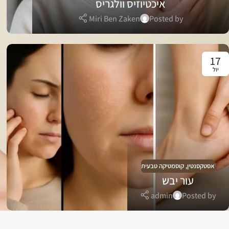
איכטיוזיס וולגריס
Miri Ben Zaken
Posted by
17
יול
אסטקסנטין
,
קוסמטיקה טבעית
עור יבש
admin
Posted by