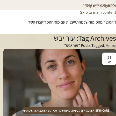
וח חינם בקנייה מעל 450 ₪
Skip to navigation
Skip to main content
 המוצרים
הסיפור שלנו
התייעצות עם מומחה
מגזין
צרו קשר
Tag Archives: עור יבש
Home
/
Posts Tagged "עור יבש"
01
יול
SKINCARE
,
קוסמטיקה טבעית
,
קוסמטיקה מאזנת
,
קוסמטיקה שיקומית