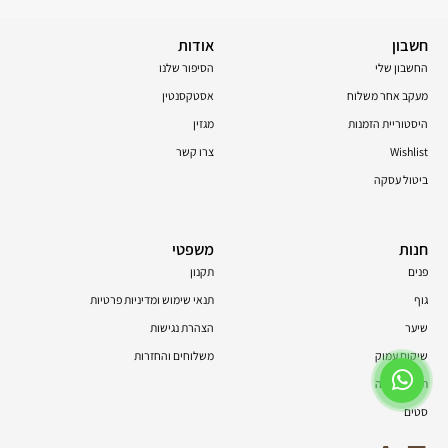
חשבון
אודות
החשבון שלי
הסיפור שלנו
מעקב אחר משלוח
אסטקסנטין
היסטוריית הזמנות
מגזין
Wishlist
צרו קשר
ביטול עסקה
חנות
משפטי
פנים
תקנון
גוף
תנאי שימוש ומדיניות פרטיות
שיער
הצהרת נגישות
שיקום עמוק
משלוחים והחזרות
תוספי תזונה
סטים