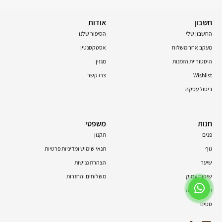
חשבון
אודות
החשבון שלי
הסיפור שלנו
מעקב אחר משלוח
אסטקסנטין
היסטוריית הזמנות
מגזין
Wishlist
צרו קשר
ביטול עסקה
חנות
משפטי
פנים
תקנון
גוף
תנאי שימוש ומדיניות פרטיות
שיער
הצהרת נגישות
שיקום עמוק
משלוחים והחזרות
תוספי תזונה
סטים